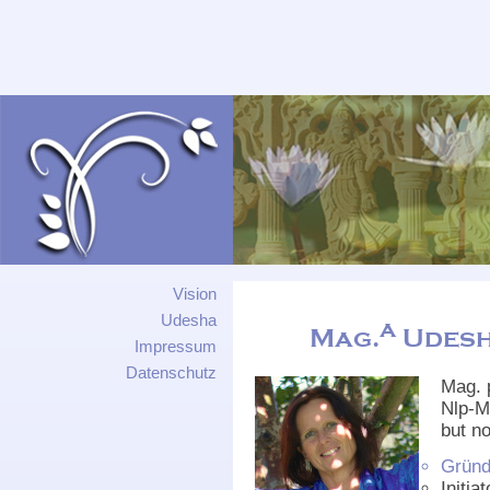
.
Vision
Udesha
a
Mag.
Udesh
Impressum
Datenschutz
Mag. p
Nlp-M
but n
Gründ
Initia