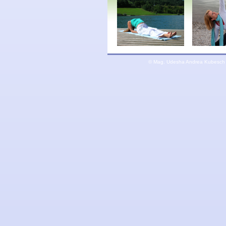
© Mag. Udesha Andrea Kubesch | 